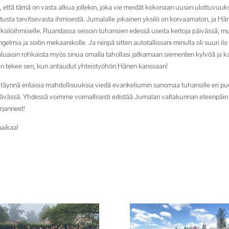
 että tämä on vasta alkua jollekin, joka vie meidät kokonaan uusiin ulottuvuuks
stusta tarvitsevasta ihmisestä. Jumalalle jokainen yksilö on korvaamaton, ja 
silöihmiselle. Ruandassa seisoin tuhansien edessä useita kertoja päivässä, mu
gelmia ja soitin mekaanikolle. Ja niinpä sitten autotallissani minulla oli suuri i
sin rohkaista myös sinua omalla tahollasi jatkamaan siementen kylvöä ja kaste
Hän tekee sen, kun antaudut yhteistyöhön Hänen kanssaan!
täynnä erilaisia mahdollisuuksia viedä evankeliumin sanomaa tuhansille eri puo
ävässä. Yhdessä voimme voimallisesti edistää Jumalan valtakunnan eteenpäin
rjanneet!
naikaa!