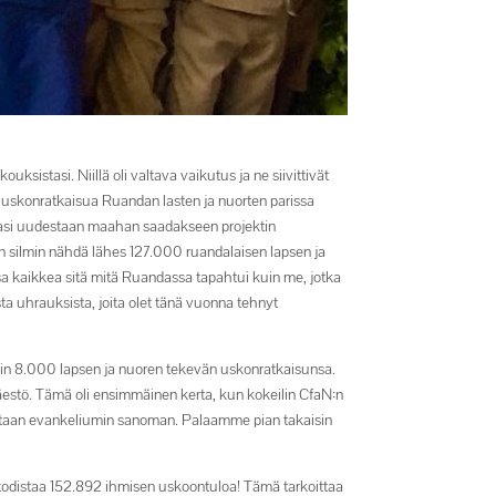
istasi. Niillä oli valtava vaikutus ja ne siivittivät
a uskonratkaisua Ruandan lasten ja nuorten parissa
lasi uudestaan maahan saadakseen projektin
n silmin nähdä lähes 127.000 ruandalaisen lapsen ja
sa kaikkea sitä mitä Ruandassa tapahtui kuin me, jotka
a uhrauksista, joita olet tänä vuonna tehnyt
oin 8.000 lapsen ja nuoren tekevän uskonratkaisunsa.
estö. Tämä oli ensimmäinen kerta, kun kokeilin CfaN:n
in vastaan evankeliumin sanoman. Palaamme pian takaisin
todistaa 152.892 ihmisen uskoontuloa! Tämä tarkoittaa