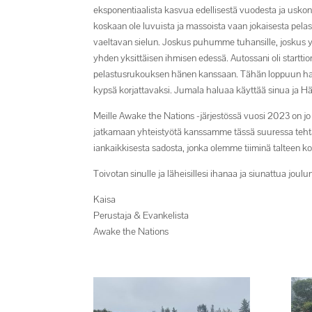
eksponentiaalista kasvua edellisestä vuodesta ja uskon,
koskaan ole luvuista ja massoista vaan jokaisesta pela
vaeltavan sielun. Joskus puhumme tuhansille, joskus yk
yhden yksittäisen ihmisen edessä. Autossani oli starttion
pelastusrukouksen hänen kanssaan. Tähän loppuun haluai
kypsä korjattavaksi. Jumala haluaa käyttää sinua ja 
Meille Awake the Nations -järjestössä vuosi 2023 on jo 
jatkamaan yhteistyötä kanssamme tässä suuressa teht
iankaikkisesta sadosta, jonka olemme tiiminä talteen ko
Toivotan sinulle ja läheisillesi ihanaa ja siunattua joulu
Kaisa
Perustaja & Evankelista
Awake the Nations