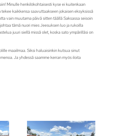
iin! Minulle henkilökohtaisesti kyse ei kuitenkaan
Hän tekee kaikkensa saavuttaakseen jokaisen eksyksissä
tta vain muutama päivä sitten täällä Saksassa seisoin
lo johtaa tämä nuori mies Jeesuksen luo ja rukoilla
lua juuri siellä missä olet, koska sato ympärilläsi on
lille maailmaa. Siksi haluaisinkin kutsua sinut
 menoa. Ja yhdessä saamme kerran myös iloita