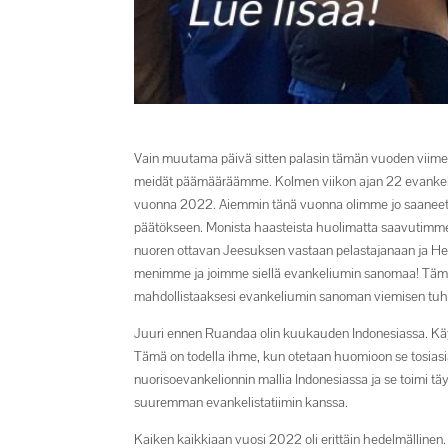
Vain muutama päivä sitten palasin tämän vuoden viimeisi
meidät päämääräämme. Kolmen viikon ajan 22 evankelista
vuonna 2022. Aiemmin tänä vuonna olimme jo saaneet 
päätökseen. Monista haasteista huolimatta saavutimme 
nuoren ottavan Jeesuksen vastaan pelastajanaan ja Herr
menimme ja joimme siellä evankeliumin sanomaa! Tämä on
mahdollistaaksesi evankeliumin sanoman viemisen tuh
Juuri ennen Ruandaa olin kuukauden Indonesiassa. Käyt
Tämä on todella ihme, kun otetaan huomioon se tosias
nuorisoevankelionnin mallia Indonesiassa ja se toimi täy
suuremman evankelistatiimin kanssa.
Kaiken kaikkiaan vuosi 2022 oli erittäin hedelmälline