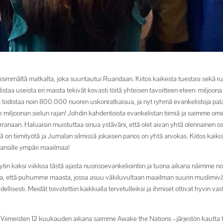
mmältä matkalta, joka suuntautui Ruandaan. Kiitos kaikesta tuestasi sekä rukouks
a useista eri maista tekivät kovasti töitä yhteisen tavoitteen eteen: miljoon
todistaa noin 800.000 nuoren uskonratkaisua, ja nyt ryhmä evankelistoja pa
miljoonan sielun rajan! Johdin kahdentoista evankelistan tiimiä ja saimme omi
anaan. Haluaisin muistuttaa sinua ystäväni, että olet aivan yhtä olennainen o
 tiimityötä ja Jumalan silmissä jokaisen panos on yhtä arvokas. Kiitos kaikist
ansille ympäri maailmaa!
in kaksi viikkoa tästä ajasta nuorisoevankeliointiin ja tuona aikana näimme n
ia, että puhumme maasta, jossa asuu väkiluvultaan maailman suurin muslimivä
dellisesti. Meidät toivotettiin kaikkialla tervetulleiksi ja ihmiset ottivat hyv
n. Viimeisten 12 kuukauden aikana saimme Awake the Nations –järjestön kautta 