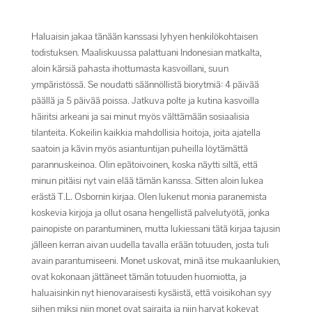
Haluaisin jakaa tänään kanssasi lyhyen henkilökohtaisen
todistuksen. Maaliskuussa palattuani Indonesian matkalta,
aloin kärsiä pahasta ihottumasta kasvoillani, suun
ympäristössä. Se noudatti säännöllistä biorytmiä: 4 päivää
päällä ja 5 päivää poissa. Jatkuva polte ja kutina kasvoilla
häiritsi arkeani ja sai minut myös välttämään sosiaalisia
tilanteita. Kokeilin kaikkia mahdollisia hoitoja, joita ajatella
saatoin ja kävin myös asiantuntijan puheilla löytämättä
parannuskeinoa. Olin epätoivoinen, koska näytti siltä, ​​että
minun pitäisi nyt vain elää tämän kanssa. Sitten aloin lukea
erästä T.L. Osbornin kirjaa. Olen lukenut monia paranemista
koskevia kirjoja ja ollut osana hengellistä palvelutyötä, jonka
painopiste on parantuminen, mutta lukiessani tätä kirjaa tajusin
jälleen kerran aivan uudella tavalla erään totuuden, josta tuli
avain parantumiseeni. Monet uskovat, minä itse mukaanlukien,
ovat kokonaan jättäneet tämän totuuden huomiotta, ja
haluaisinkin nyt hienovaraisesti kysäistä, että voisikohan syy
siihen miksi niin monet ovat sairaita ja niin harvat kokevat